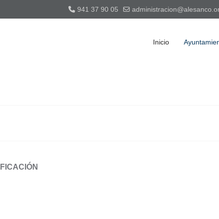
941 37 90 05
administracion@alesanco.o
Inicio
Ayuntamie
FICACIÓN