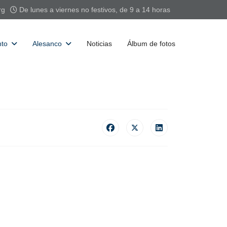
rg
De lunes a viernes no festivos, de 9 a 14 horas
nto
Alesanco
Noticias
Álbum de fotos