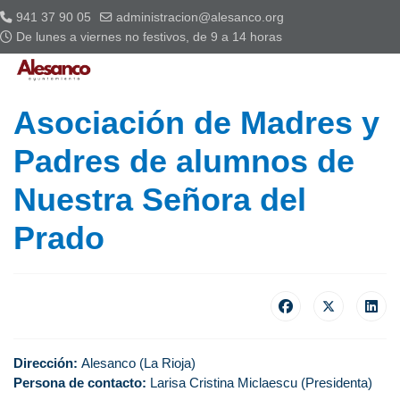
941 37 90 05
administracion@alesanco.org
De lunes a viernes no festivos, de 9 a 14 horas
Asociación de Madres y
Padres de alumnos de
Nuestra Señora del
Prado
Dirección:
Alesanco (La Rioja)
Persona de contacto:
Larisa Cristina Miclaescu (Presidenta)