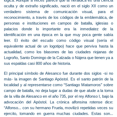
lógica. Aunque a veces parece que la heráldica es una ciencia
oculta y de extraño significado, nació en el siglo XII como un
verdadero sistema de comunicación visual, para el
reconocimiento, a través de los códigos de la emblemática, de
personas e instituciones en campos de batalla, iglesias o
palacios donde lo importante era la inmediatez de la
identificación en una época en la que muy poca gente sabía
leer. El éxito del escudo como código visual (sería el
equivalente actual de un logotipo) hace que perviva hasta la
actualidad, como los blasones de las ciudades riojanas de
Logroño, Santo Domingo de la Calzada o Nájera que tienen ya a
sus espaldas casi 800 años de historia.
El principal símbolo de Alesanco fue durante dos siglos -si no
más- la imagen de Santiago Apóstol. Es el santo patrón de la
localidad y al representarse como “Santiago Matamoros” sobre
campo de batalla, no deja lugar a dudas de que alude a la toma
de la villa de Alesanco en el año 735, por el rey Alfonso I, bajo la
advocación del Apóstol. La crónica alfonsina rotense dice:
“Alfonso... con su hermano Fruela, movilizó repetidas veces su
ejercito, tomando en guerra muchas ciudades. Estas son...