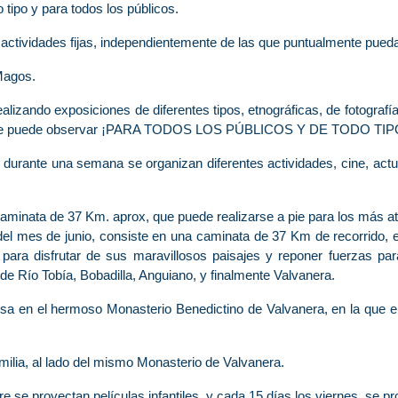
 tipo y para todos los públicos.
actividades fijas, independientemente de las que puntualmente puedan 
Magos.
alizando exposiciones de diferentes tipos, etnográficas, de fotografía
mo se puede observar ¡PARA TODOS LOS PÚBLICOS Y DE TODO TI
 durante una semana se organizan diferentes actividades, cine, actu
caminata de 37 Km. aprox, que puede realizarse a pie para los más a
del mes de junio, consiste en una caminata de 37 Km de recorrido, e
para disfrutar de sus maravillosos paisajes y reponer fuerzas par
 Río Tobía, Bobadilla, Anguiano, y finalmente Valvanera.
isa en el hermoso Monasterio Benedictino de Valvanera, en la que el
ilia, al lado del mismo Monasterio de Valvanera.
se proyectan películas infantiles, y cada 15 días los viernes, se pr