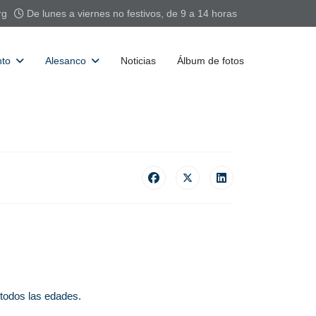
rg
De lunes a viernes no festivos, de 9 a 14 horas
nto
Alesanco
Noticias
Álbum de fotos
 todos las edades.