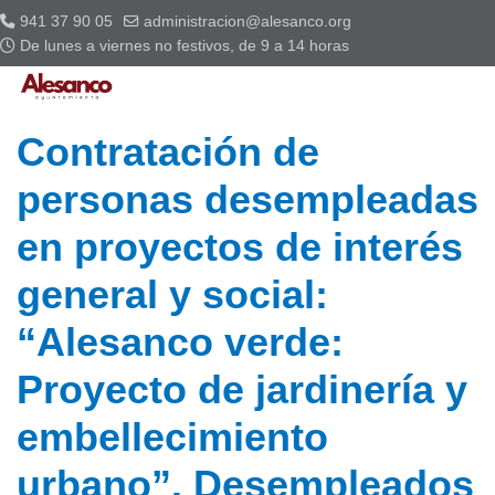
941 37 90 05
administracion@alesanco.org
De lunes a viernes no festivos, de 9 a 14 horas
Contratación de
personas desempleadas
en proyectos de interés
general y social:
“Alesanco verde:
Proyecto de jardinería y
embellecimiento
urbano”. Desempleados