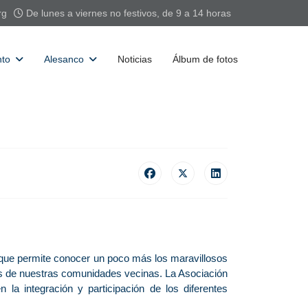
rg
De lunes a viernes no festivos, de 9 a 14 horas
nto
Alesanco
Noticias
Álbum de fotos
lo que permite conocer un poco más los maravillosos
nes de nuestras comunidades vecinas. La Asociación
 la integración y participación de los diferentes